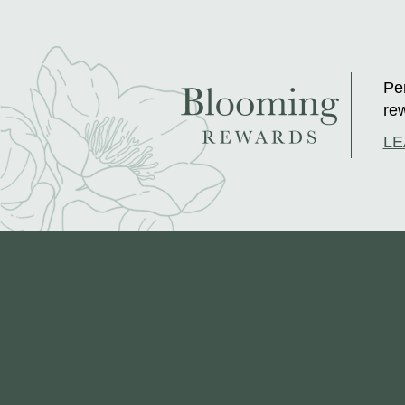
Per
rew
LE